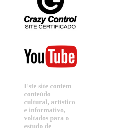
Este site contém
conteúdo
cultural, artístico
e informativo,
voltados para o
estudo de