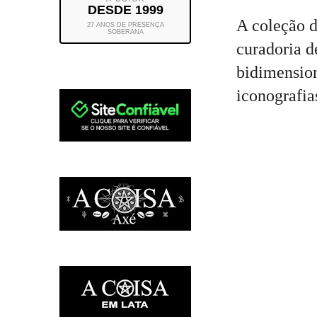
DESDE 1999
A coleção 
27 ANOS DE PRESENÇA
SOBERANA
curadoria d
bidimension
iconografia