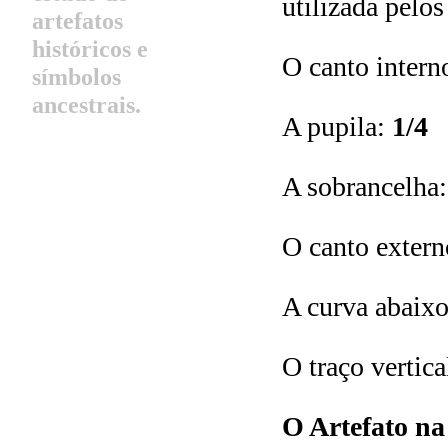
utilizada pelo
artefatos
históricos e
O canto intern
símbolos
ancestrais.
A pupila:
1/4
A sobrancelha
O canto exter
A curva abaixo
O traço vertica
O Artefato na