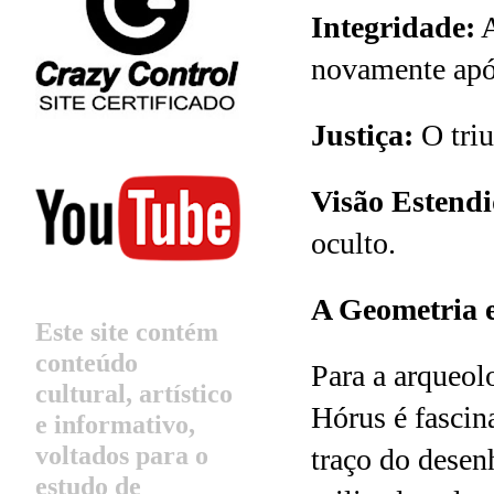
Integridade:
A
novamente apó
Justiça:
O triu
Visão Estendi
oculto.
A Geometria 
Este site contém
conteúdo
Para a arqueolo
cultural, artístico
Hórus é fascin
e informativo,
voltados para o
traço do desen
estudo de