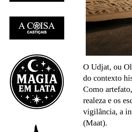
O Udjat, ou Ol
do contexto hi
Como artefato,
realeza e os es
vigilância, a i
(Maat).